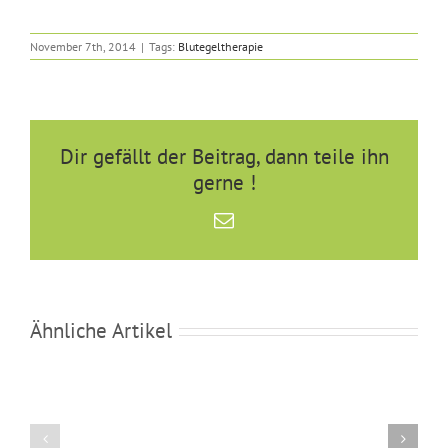
November 7th, 2014
|
Tags:
Blutegeltherapie
Dir gefällt der Beitrag, dann teile ihn
gerne !
E-
Mail
Ähnliche Artikel
Einblick
Soll
in
ein
unsere