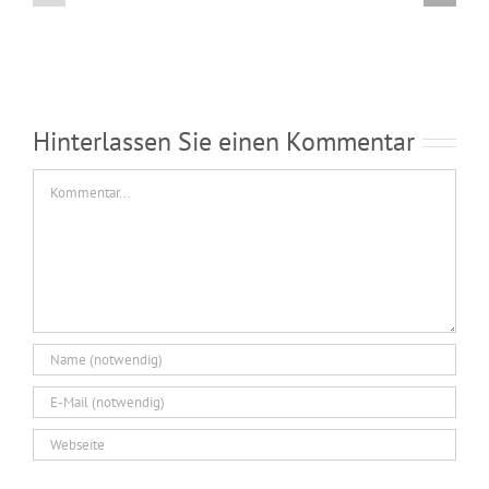
Hund
Ausbildung
gebadet
zum
werden?
Hundefriseur
Hinterlassen Sie einen Kommentar
Kommentar