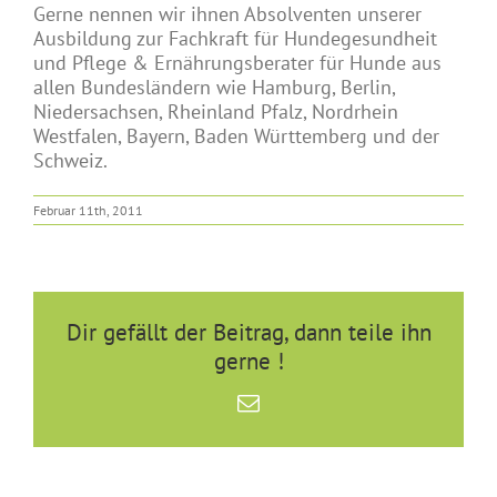
Gerne nennen wir ihnen Absolventen unserer
Ausbildung zur Fachkraft für Hundegesundheit
und Pflege & Ernährungsberater für Hunde aus
allen Bundesländern wie Hamburg, Berlin,
Niedersachsen, Rheinland Pfalz, Nordrhein
Westfalen, Bayern, Baden Württemberg und der
Schweiz.
Februar 11th, 2011
Dir gefällt der Beitrag, dann teile ihn
gerne !
E-
Mail
Ist