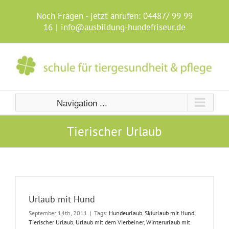
Skip
to
Noch Fragen - jetzt anrufen:
04487/ 99 99
content
16
|
info@ausbildung-hundefriseur.de
Navigation ...
Tierischer Urlaub
Urlaub mit Hund
September 14th, 2011
|
Tags:
Hundeurlaub
,
Skiurlaub mit Hund
,
Tierischer Urlaub
,
Urlaub mit dem Vierbeiner
,
Winterurlaub mit