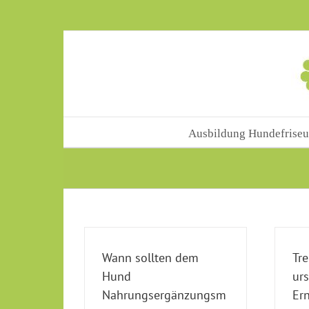
Skip
to
content
Ausbildung Hundefriseu
Wann sollten dem
Tr
Hund
ur
Nahrungsergänzungsm
Er