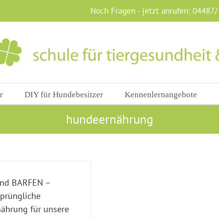
Noch Fragen - jetzt anrufen:
04487/
r
DIY für Hundebesitzer
Kennenlernangebote
hundeernährung
end BARFEN –
sprüngliche
nährung für unsere