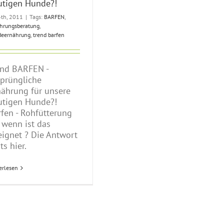
utigen Hunde?!
 4th, 2011
|
Tags:
BARFEN
,
hrungsberatung
,
deernährung
,
trend barfen
end BARFEN -
sprüngliche
nährung für unsere
utigen Hunde?!
fen - Rohfütterung
 wenn ist das
eignet ? Die Antwort
ts hier.
erlesen