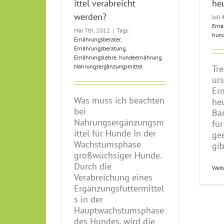
ittel verabreicht
he
werden?
Juli
Ernä
Mai 7th, 2012
|
Tags:
hun
Ernährungsberater
,
Ernährungsberatung
,
Ernährungslehre
,
hundeernährung
,
Nahrungsergänzungsmittel
Tr
ur
Er
Was muss ich beachten
he
bei
Bar
Nahrungsergänzungsm
für
ittel für Hunde In der
ge
Wachstumsphase
gib
großwüchsiger Hunde.
Durch die
Weit
Verabreichung eines
Ergänzungsfuttermittel
s in der
Hauptwachstumsphase
des Hundes, wird die