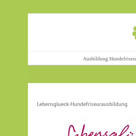
Skip
to
content
Ausbildung Hundefriseu
Lebensglueck-Hundefriseurausbildung