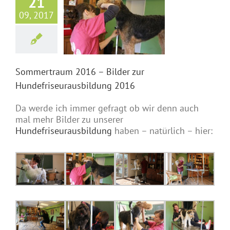
21
mertraum
09, 2017
– Bilder zur
friseurausbildung
2016
hulungsalltag
Sommertraum 2016 – Bilder zur
Hundefriseurausbildung 2016
Da werde ich immer gefragt ob wir denn auch
mal mehr Bilder zu unserer
Hundefriseurausbildung
haben – natürlich – hier: